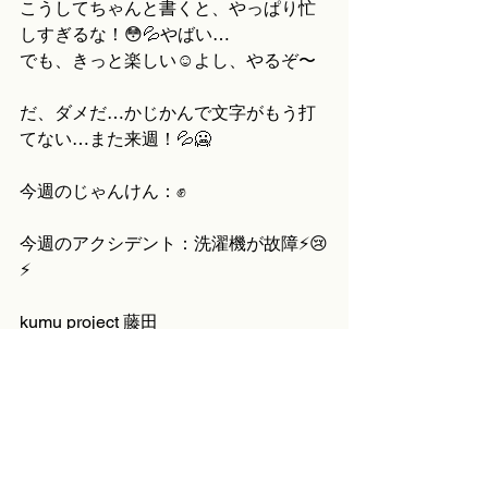
こうしてちゃんと書くと、やっぱり忙
しすぎるな！😳💦やばい…
でも、きっと楽しい☺️よし、やるぞ〜
だ、ダメだ…かじかんで文字がもう打
てない…また来週！💦🥶
今週のじゃんけん：✊
今週のアクシデント：洗濯機が故障⚡️😢
⚡️
kumu project 藤田
すべて表示
最新記事