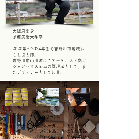
大阪府出身
多摩美術大学卒
​2020年～2024年まで吉野川市地域お
こし協力隊。
吉野川市山川町にてアーティスト向け
シェアハウスtocoの管理者として、ま
たデザイナーとして起業。
シルク
藍染め
デザイン
スクリーン
抜染
完全オーダ
あなただけ
飲食店デザ
ーメイド品
の伝統工芸
インが豊
の制作が小
品をお作り
富。シルク