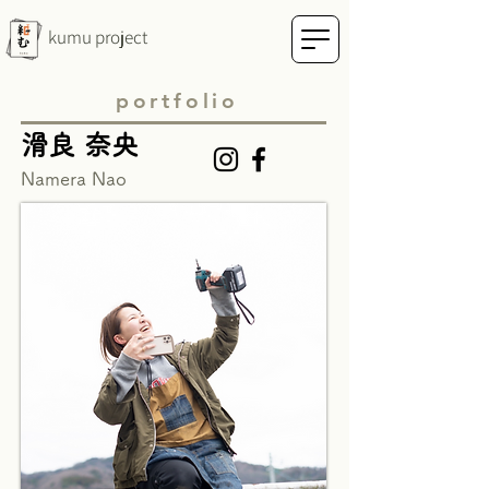
kumu project
portfolio
滑良 奈央
Namera Nao