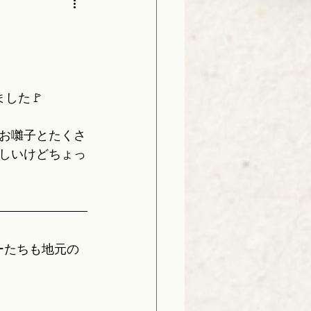
した🚩
お囃子とたくさ
しいけどちょっ
ーたちも地元の