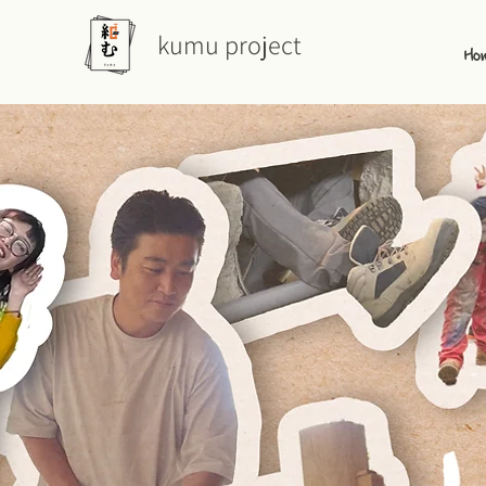
kumu project
Ho