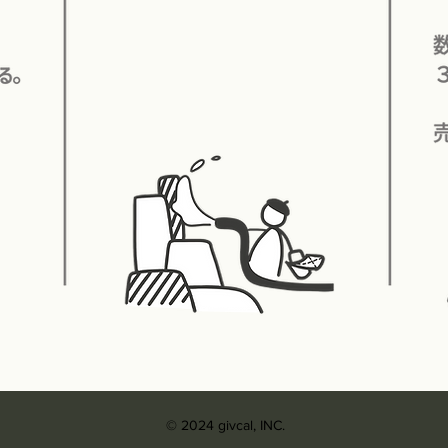
© 2024 givcal, INC.