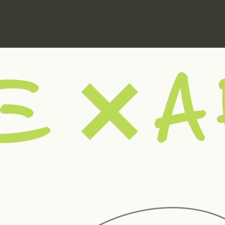
me
メンバー
スポット
クラファン
トピック
ミ✕A