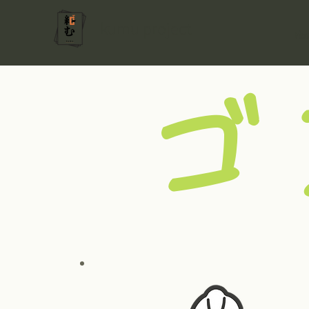
kumu project
Ho
ゴ