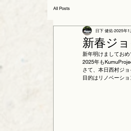
All Posts
日下 健佑
2025年
新春ジョイ‼
新年明けましておめ
2025年もKumuPr
さて、本日西村ジョ
目的はリノベーショ