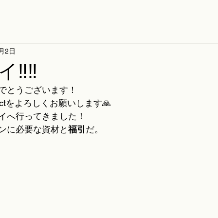
1月2日
️‼️
でとうございます！
ojectをよろしくお願いします🙏
イへ行ってきました！
ンに必要な資材と
福引
だ。