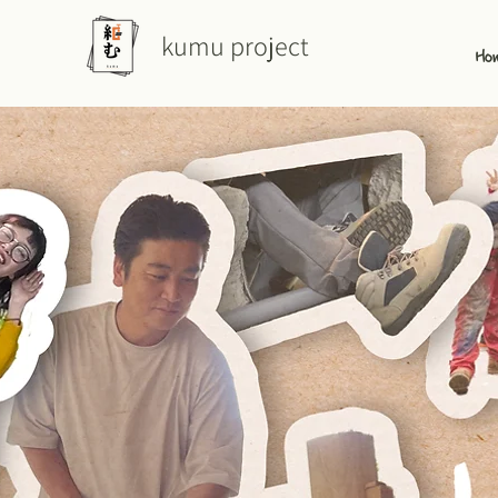
kumu project
Ho