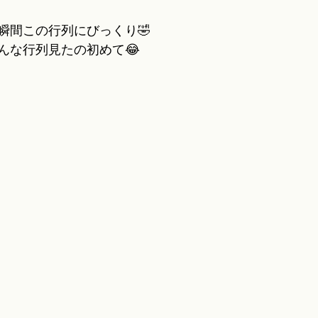
瞬間この行列にびっくり🤣
んな行列見たの初めて😂