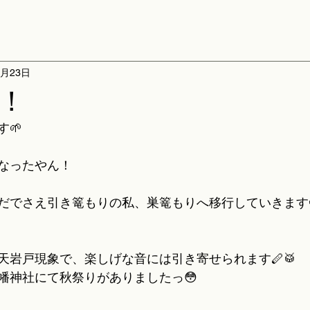
0月23日
！
🌱
なったやん！
だでさえ引き篭もりの私、巣篭もりへ移行していきます
天岩戸現象で、楽しげな音には引き寄せられます🪈🥁
幡神社にて秋祭りがありましたっ😳