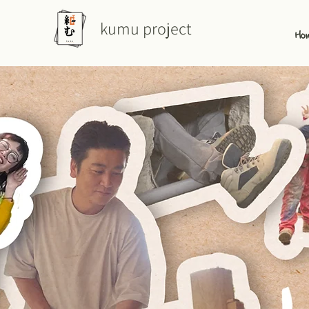
kumu project
Ho