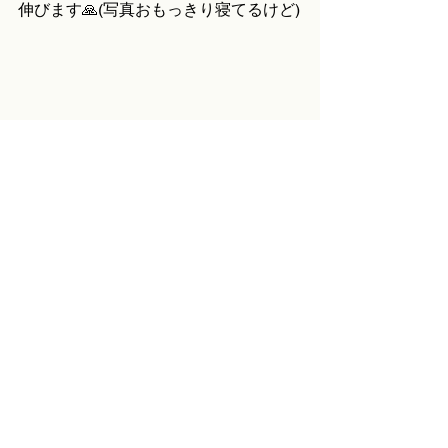
伸びます🙏(写真おもっきり寝てるけど)
…そんなこんなでみんな旅に出ている
わけですが、問題は！なんと！私一個
も同行してない！
まるで行ったような臨場感でしたよ
ね？頑張りました。わはは
とはいえ自分が行けずともみんなの楽
しそうな写真見れると嬉しいわけで！
日々の仕事の活力😗