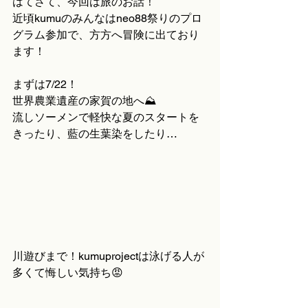
はてさて、今回は旅のお話！
近頃kumuのみんなはneo88祭りのプロ
グラム参加で、方方へ冒険に出ており
ます！
まずは7/22！
世界農業遺産の家賀の地へ⛰️
流しソーメンで軽快な夏のスタートを
きったり、藍の生葉染をしたり…
川遊びまで！kumuprojectは泳げる人が
多くて悔しい気持ち😡