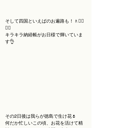
そして四国といえばのお遍路も！🚶🚶‍♀️
🚶‍♂️
キラキラ納経帳がお日様で輝いていま
す👌
その2日後は我らが徳島で生け花🌷
何だか忙しいこの頃、お花を活けて精