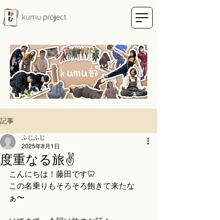
kumu project
記事
ふじふじ
2025年8月1日
度重なる旅✌️
こんにちは！藤田です🦷
この名乗りもそろそろ飽きて来たな
ぁ〜