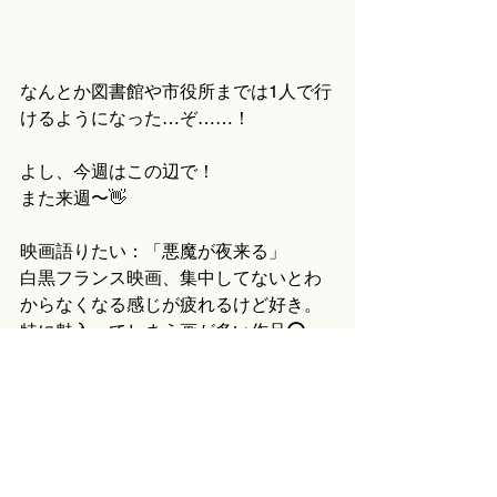
なんとか図書館や市役所までは1人で行
けるようになった…ぞ……！
よし、今週はこの辺で！
また来週〜👋
映画語りたい：「悪魔が夜来る」
白黒フランス映画、集中してないとわ
からなくなる感じが疲れるけど好き。
特に魅入ってしまう画が多い作品⭕️
今週のじゃんけん：✌️
今週のびっくり：食物連鎖の頂点に立
った✌️