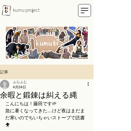
kumu project
記事
ふじふじ
4月24日
余暇と鍛錬は糾える縄
こんにちは！藤田です🌱
急に暑くなってきた…けど夜はまだま
だ寒いのでちいちゃいストーブで読書
🐥