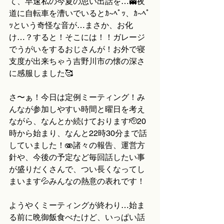
て、早速私の今夏の思い出話を…👻夜
道に自転車を漕いでいるとｶ~ﾍﾟｯ、ｶ~ﾍﾟ
ｯという奇怪な音が…まさか、お化
け…？すると！そこには！！ガレージ
でうがいをするおじさんが！お外で寝
支度が出来ちゃう吉野川市の懐の深さ
に感服しました🥰
さ〜ぁ！今日は定例ミーティング！み
んなが参加しやすい時間と曜日を考え
ながら、なんとか続けております🫡20
時から始まり、なんと22時30分まで話
していました！🫨諸々の報告、運営方
針や、今後の予定など毎回話したい事
が盛りだくさんで、つい長くなってし
まいます💦みんなの熱意の表れです！
ようやくミーティングが終わり…始ま
る前に晩御飯食べたけど、いっぱい話