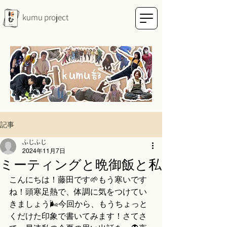
kumu project
記事
ふじふじ
2024年11月7日
ミーティングと晩御飯と私
こんにちは！藤田です🌱もう寒いです
ね！頭寒足熱で、体調に気をつけてい
きましょう🌬️今回から、もうちょっと
くだけた印象で書いてみます！さてさ