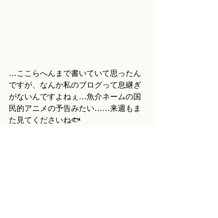
…ここらへんまで書いていて思ったん
ですが、なんか私のブログって息継ぎ
がないんですよねぇ…魚介ネームの国
民的アニメの予告みたい……来週もま
た見てくださいね🐟
今週のジャンケン：✌️
今週のうっかり：洗濯槽洗浄を仕込ん
で寝て、翌朝ウキウキワクワクで開け
ると、スタートボタンを押し忘れてい
て、ただ汚いままでした……