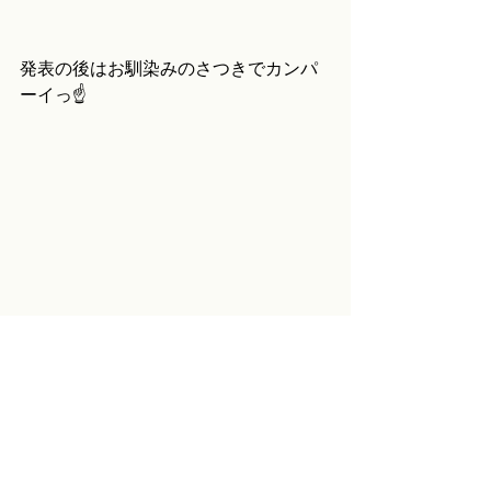
発表の後はお馴染みのさつきでカンパ
ーイっ☝️
こうしてみんなで分かち合う時間も大
切ですね☺️
てなわけでまた来週！
小説語りたい！：「異端者の悲しみ」