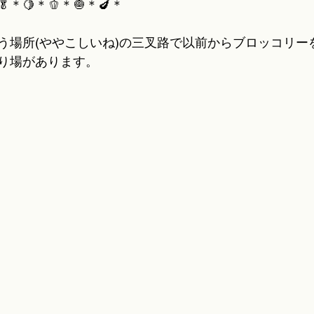
🥬＊🍋＊🫑＊🧅＊🍆＊
う場所(ややこしいね)の三叉路で以前からブロッコリー
り場があります。