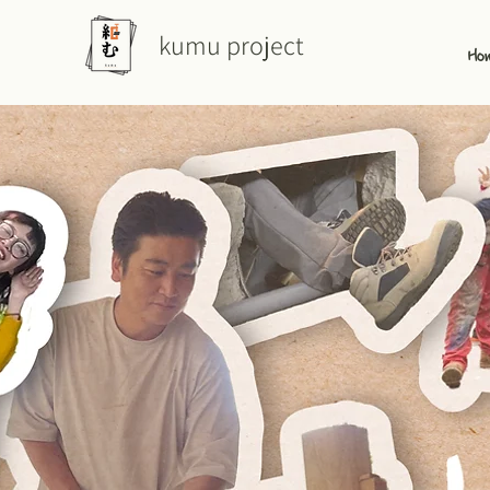
kumu project
Ho