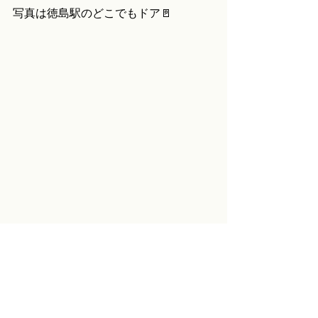
写真は徳島駅のどこでもドア🚪
今週のじゃんけん：✌️